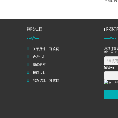
网站栏目
邮箱订
通过订阅
关于足球中国-官网
球中国-
产品中心
新闻动态
验证码:
招商加盟
联系足球中国-官网