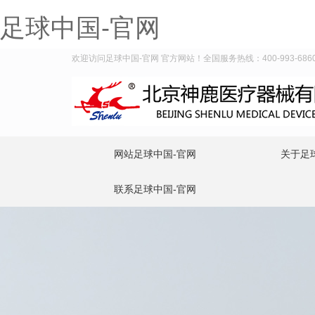
足球中国-官网
欢迎访问足球中国-官网 官方网站！全国服务热线：400-993-686
网站足球中国-官网
关于足
联系足球中国-官网