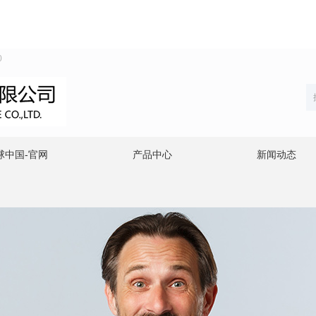
0
球中国-官网
产品中心
新闻动态