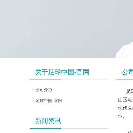
关于足球中国-官网
公
公司介绍
足
山区琉
足球中国-官网
现代医
业。
新闻资讯
公司集