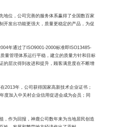
地位，公司完善的服务体系赢得了全国数百家
制开发出功能更强大，质量更稳定的产品，为促
通过了ISO9001-2000标准即ISO13485-
司质量管理体系运行平稳，建立的质量方针和目标
证的层次得到改进和提升，顾客满意度在不断增
在2013年，公司获得国家高新技术企业证书；
14年度加入中关村企业信用促进会成为会员；同
，作为回报，神鹿公司数年来为当地居民创造
百姓，发展和繁荣地方经济作出了贡献。