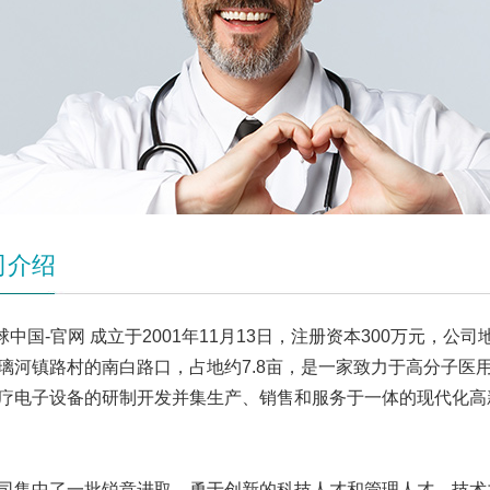
司介绍
球中国-官网 成立于2001年11月13日，注册资本300万元，公
璃河镇路村的南白路口，占地约7.8亩，是一家致力于高分子医
疗电子设备的研制开发并集生产、销售和服务于一体的现代化高
中了一批锐意进取、勇于创新的科技人才和管理人才，技术