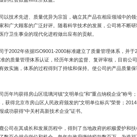
技术先进、质量优异为宗旨，确立其产品在相应领域中的领先
家和广大顾客的广泛好评。随着科学技术的发展，公司将不断研
医疗卫生事业的现代化进程做出应有的贡献。
002年依据ISO9001-2000标准建立了质量管理体系，并于2004年
0标准的质量管理体系认证，经历年来的监督、复评审核，目前公
有效实施，体系的过程得到了持续和保持。使公司的产品质量保
年均获得房山区琉璃河镇“文明单位”和”重点纳税企业”称号；
4年，获得北京市房山区人民政府颁发的“文明单位标兵”荣誉；20
报成功获得“中关村高新技术企业”证书。
司在其成长和发展历程中，得到了当地政府的积极爱护和扶植
了数百个就业岗位和机会，每年向政府缴纳税款数百万，为造福