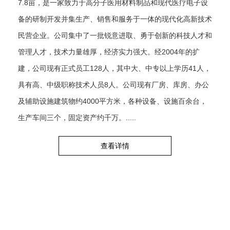
7.8亩，是一家致力于高分子医用材料制品和现代医疗电子设
备的研制开发并集生产、销售和服务于一体的现代化高新技术
民营企业。公司集中了一批锐意进取、勇于创新的科技人才和
管理人才，技术力量雄厚，经济实力强大。经2004年的扩
建，公司现有正式员工128人，其中大、中专以上学历41人，
具有高、中级职称技术人员8人。公司现有厂房、库房、办公
及辅助设施建筑物约4000平方米，各种设备、设施百余台，
生产车间三个，固定资产约千万。.....
查看详情