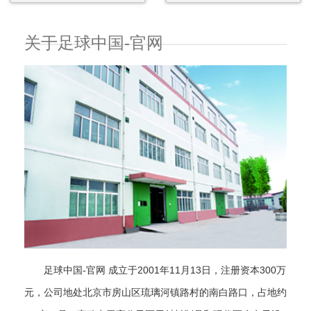
关于足球中国-官网
足球中国-官网 成立于2001年11月13日，注册资本300万
元，公司地处北京市房山区琉璃河镇路村的南白路口，占地约