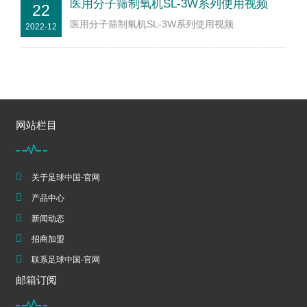
医用分子筛制氧机SL-3W系列使用视频
22
医用分子筛制氧机SL-3W系列使用视频
2022-12
网站栏目
关于足球中国-官网
产品中心
新闻动态
招商加盟
联系足球中国-官网
邮箱订阅