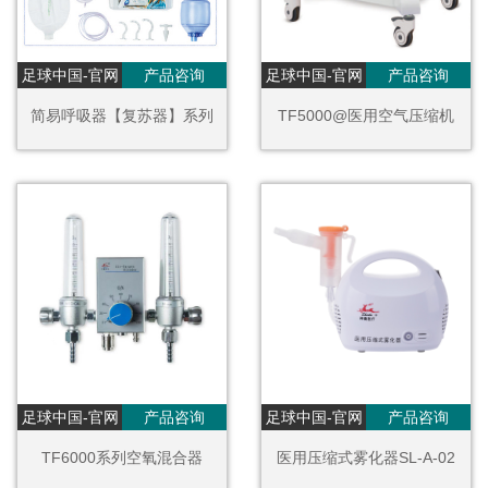
足球中国-官网
产品咨询
足球中国-官网
产品咨询
简易呼吸器【复苏器】系列
TF5000@医用空气压缩机
足球中国-官网
产品咨询
足球中国-官网
产品咨询
TF6000系列空氧混合器
医用压缩式雾化器SL-A-02